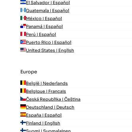
El Salvador | Español
Guatemala | Español
México | Español
Panamá | Español
Perú | Español
Puerto Rico | Español
United States | English
Europe
België | Nederlands
Belgique | Français
Česká Republika | Čeština
Deutschland | Deutsch
España | Español
Finland | English
Suomi | Suomalainen